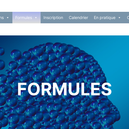
ns
Formules
Inscription
Calendrier
En pratique
FORMULES