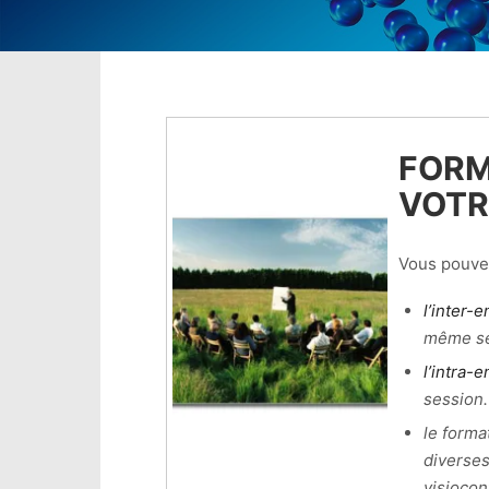
FORM
VOTR
Vous pouvez
l’inter-e
même se
l’intra-e
session.
le forma
diverses
visiocon