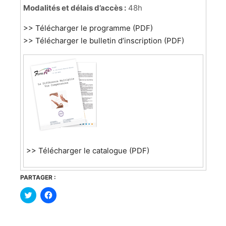
Modalités et délais d’accès :
48h
>> Télécharger le programme (PDF)
>> Télécharger le bulletin d’inscription (PDF)
>> Télécharger le catalogue (PDF)
PARTAGER :
Cliquez
Cliquez
pour
pour
partager
partager
sur
sur
Twitter(ouvre
Facebook(ouvre